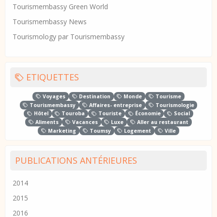
Tourismembassy Green World
Tourismembassy News
Tourismology par Tourismembassy
ETIQUETTES
Voyages
Destination
Monde
Tourisme
Tourismembassy
Affaires- entreprise
Tourismologie
Hôtel
Touroba
Touriste
Économie
Social
Aliments
Vacances
Luxe
Aller au restaurant
Marketing
Toumsy
Logement
Ville
PUBLICATIONS ANTÉRIEURES
2014
2015
2016