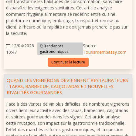
ont transformé les habitudes de consommation, sans faire
disparaître les exigences sanitaires. Cet article analyse
comment l’hygiène alimentaire se redéfinit entre cuisine,
plateforme numérique, emballage, transport et remise au
client, à l’heure où la rapidité ne doit jamais prendre le pas sur
la sécurité.
12/04/2026
Source:
Tendances
gastronomiques
10:47
Tourismembassy.com
Continuer la lecture
QUAND LES VIGNERONS DEVIENNENT RESTAURATEURS
: TAPAS, BARBECUE, CALÇOTADAS ET NOUVELLES
RIVALITÉS GOURMANDES
Face à des ventes de vin plus difficiles, de nombreux vignerons
diversifient leur activité avec des tapas, barbecues, calçotadas
et soirées gourmandes dans les vignes. Cet article analyse
cette mutation, son impact sur la gastronomie traditionnelle,
l’effet des marchés et foires gastronomiques, et la question
centrale de la qualité, qui ne suit pas toujours l’engouement du