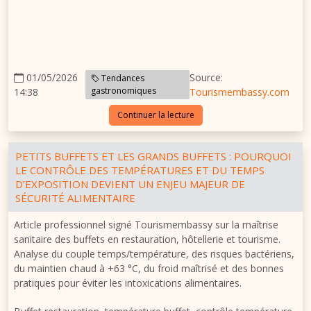
complexes et de clients plus exigeants, une traçabilité bien
organisée peut éviter qu’un incident limité ne devienne une
crise. La sécurité alimentaire commence souvent par une
information fiable, accessible et exploitable.
01/05/2026
Source:
Tendances
gastronomiques
14:38
Tourismembassy.com
Continuer la lecture
PETITS BUFFETS ET LES GRANDS BUFFETS : POURQUOI
LE CONTRÔLE DES TEMPÉRATURES ET DU TEMPS
D’EXPOSITION DEVIENT UN ENJEU MAJEUR DE
SÉCURITÉ ALIMENTAIRE
Article professionnel signé Tourismembassy sur la maîtrise
sanitaire des buffets en restauration, hôtellerie et tourisme.
Analyse du couple temps/température, des risques bactériens,
du maintien chaud à +63 °C, du froid maîtrisé et des bonnes
pratiques pour éviter les intoxications alimentaires.