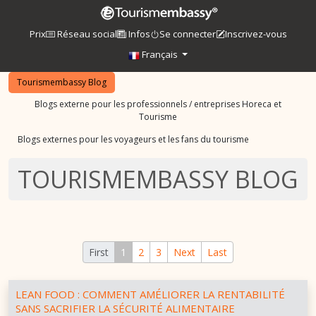
Prix
Réseau social
Infos
Se connecter
Inscrivez-vous
Français
Tourismembassy Blog
Blogs externe pour les professionnels / entreprises Horeca et
Tourisme
Blogs externes pour les voyageurs et les fans du tourisme
TOURISMEMBASSY BLOG
First
1
2
3
Next
Last
LEAN FOOD : COMMENT AMÉLIORER LA RENTABILITÉ
SANS SACRIFIER LA SÉCURITÉ ALIMENTAIRE