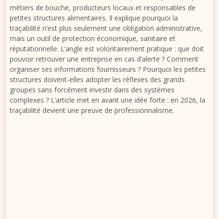
métiers de bouche, producteurs locaux et responsables de
petites structures alimentaires. Il explique pourquoi la
traçabilité n’est plus seulement une obligation administrative,
mais un outil de protection économique, sanitaire et
réputationnelle. L’angle est volontairement pratique : que doit
pouvoir retrouver une entreprise en cas d’alerte ? Comment
organiser ses informations fournisseurs ? Pourquoi les petites
structures doivent-elles adopter les réflexes des grands
groupes sans forcément investir dans des systèmes
complexes ? L’article met en avant une idée forte : en 2026, la
traçabilité devient une preuve de professionnalisme.
La traçabilité alimentaire n’est plus un simple classeur de
factures rangé dans un bureau. En 2026, elle devient un outil
de pilotage, de preuve et de protection pour toutes les
entreprises alimentaires, y compris les plus petites.
Restaurants, traiteurs, hôtels, producteurs locaux et cuisines
collectives doivent pouvoir répondre rapidement à trois
questions simples : d’où vient le produit, où est-il passé et à qui
a-t-il été servi ou vendu ? Dans un contexte de rappels
produits plus visibles, de chaînes d’approvisionnement plus