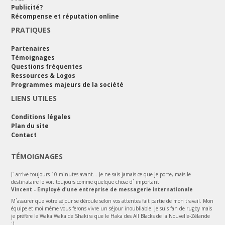
Publicité?
Récompense et réputation online
PRATIQUES
Partenaires
Témoignages
Questions fréquentes
Ressources & Logos
Programmes majeurs de la société
LIENS UTILES
Conditions légales
Plan du site
Contact
TÉMOIGNAGES
J´ arrive toujours 10 minutes avant... Je ne sais jamais ce que je porte, mais le
destinataire le voit toujours comme quelque chose d´ important.
Vincent - Employé d'une entreprise de messagerie internationale
M´assurer que votre séjour se déroule selon vos attentes fait partie de mon travail. Mon
équipe et moi même vous ferons vivre un séjour inoubliable. Je suis fan de rugby mais
je préfère le Waka Waka de Shakira que le Haka des All Blacks de la Nouvelle-Zélande
:)