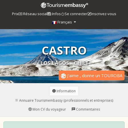
Prix
Réseau social
Infos
Se connecter
Inscrivez-vous
Français
CASTRO
LOS LAGOS - CHILI
J'aime , donne un TOUROBA
Information
Annuaire Tourismembassy (professionnels et entreprises)
Mon CV du voyageur
Commentaires