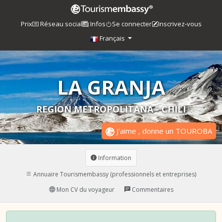
Prix
Réseau social
Infos
Se connecter
Inscrivez-vous
Français
LA GRANJA
REGION METROPOLITANA - CHILI
J'aime , donne un TOUROBA
Information
Annuaire Tourismembassy (professionnels et entreprises)
Mon CV du voyageur
Commentaires