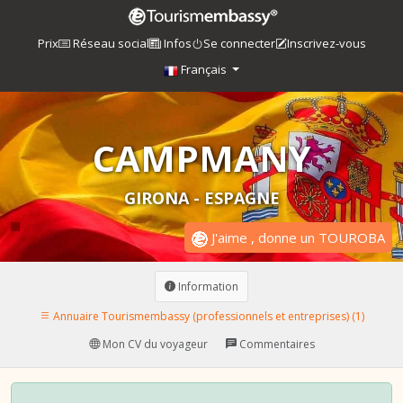
Prix
Réseau social
Infos
Se connecter
Inscrivez-vous
Français
CAMPMANY
GIRONA - ESPAGNE
J'aime , donne un TOUROBA
Information
Annuaire Tourismembassy (professionnels et entreprises) (1)
Mon CV du voyageur
Commentaires