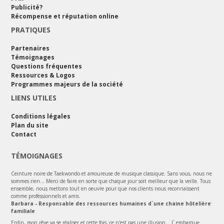
Publicité?
Récompense et réputation online
PRATIQUES
Partenaires
Témoignages
Questions fréquentes
Ressources & Logos
Programmes majeurs de la société
LIENS UTILES
Conditions légales
Plan du site
Contact
TÉMOIGNAGES
Ceinture noire de Taekwondo et amoureuse de musique classique. Sans vous, nous ne
sommes rien... Merci de faire en sorte que chaque jour soit meilleur que la veille. Tous
ensemble, nous mettons tout en oeuvre pour que nos clients nous reconnaissent
comme professionnels et amis.
Barbara - Responsable des ressources humaines d´une chaine hôtelière
familiale
Enfin, mon rêve va se réaliser et cette fois, ce n'est pas une illusion... J´ embarque