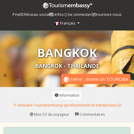
Prix
Réseau social
Infos
Se connecter
Inscrivez-vous
Français
BANGKOK
BANGKOK - THAÏLANDE
J'aime , donne un TOUROBA
Information
Annuaire Tourismembassy (professionnels et entreprises) (2)
Mon CV du voyageur
Commentaires