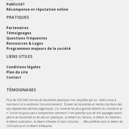
Publicité?
Récompense et réputation online
PRATIQUES
Partenaires
Témoignages
Questions fréquentes
Ressources & Logos
Programmes majeurs de la société
LIENS UTILES
Conditions légales
Plan du site
Contact
TÉMOIGNAGES
Plus de 500.000 tonnes de bouteilles plastique non recyclées par an. Aidez-nous à
maintenir et à améliorer l'environnement. Ecraser les bouteilles et mettez-les dans des
sacs séparés des déchets organiques. J´ai traversé les plus grands déserts du monde et je
n´ arrive toujours pas à comprendre comment il est possible que de tels paysages soient
pleins de bouteilles et de sacs en plastique. Le désert du Sahara, le désert du Kalahari,
le désert australien, le désert d'Arabie et bien d'autres .... Mes préférés sont le désert de
Chihuahua et le désert d'Atacama.