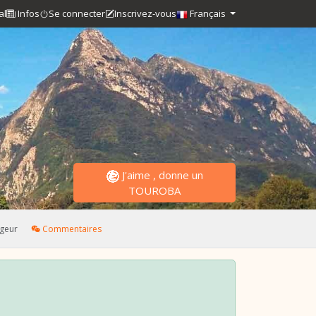
al
Infos
Se connecter
Inscrivez-vous
Français
J'aime , donne un
TOUROBA
geur
Commentaires