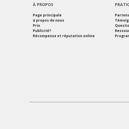
À PROPOS
PRATI
Page principale
Partena
à propos de nous
Témoig
Prix
Questi
Publicité?
Ressou
Récompense et réputation online
Program