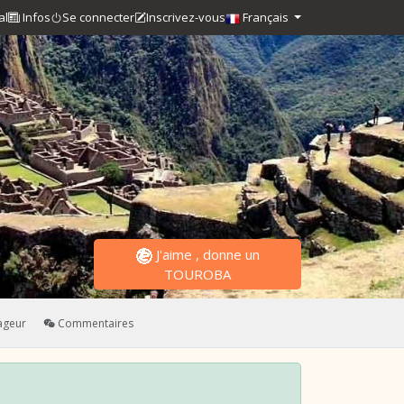
al
Infos
Se connecter
Inscrivez-vous
Français
J'aime , donne un
TOUROBA
ageur
Commentaires