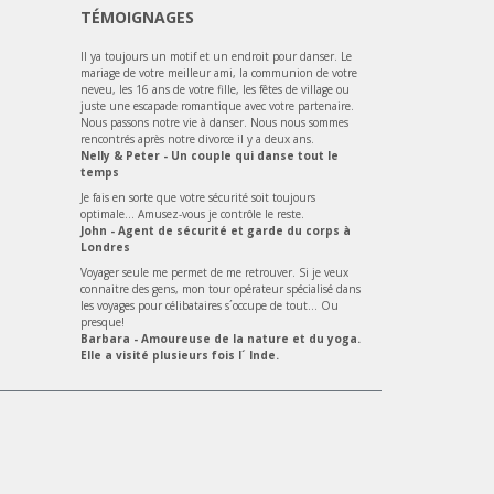
TÉMOIGNAGES
Il ya toujours un motif et un endroit pour danser. Le
mariage de votre meilleur ami, la communion de votre
neveu, les 16 ans de votre fille, les fêtes de village ou
juste une escapade romantique avec votre partenaire.
Nous passons notre vie à danser. Nous nous sommes
rencontrés après notre divorce il y a deux ans.
Nelly & Peter - Un couple qui danse tout le
temps
Je fais en sorte que votre sécurité soit toujours
optimale... Amusez-vous je contrôle le reste.
John - Agent de sécurité et garde du corps à
Londres
Voyager seule me permet de me retrouver. Si je veux
connaitre des gens, mon tour opérateur spécialisé dans
les voyages pour célibataires s´occupe de tout... Ou
presque!
Barbara - Amoureuse de la nature et du yoga.
Elle a visité plusieurs fois l´ Inde.