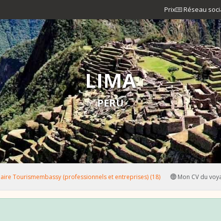
Prix
Réseau soci
LIMA
PERU
ire Tourismembassy (professionnels et entreprises) (18)
Mon CV du voy