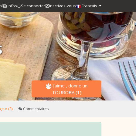
al
Infos
Se connecter
Inscrivez-vous
Français
S
J'aime , donne un
TOUROBA
(
1
)
eur (3)
Commentaires