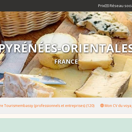
Prix
Réseau soci
PYRÉNÉES-ORIENTALE
FRANCE
e Tourismembassy (professionnels et entreprises) (120)
Mon CV du voyag