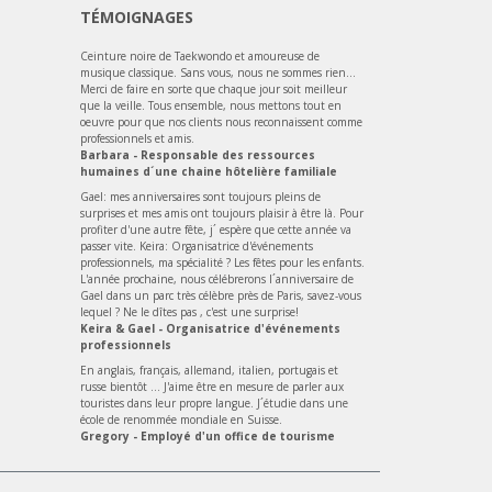
TÉMOIGNAGES
Ceinture noire de Taekwondo et amoureuse de
musique classique. Sans vous, nous ne sommes rien...
Merci de faire en sorte que chaque jour soit meilleur
que la veille. Tous ensemble, nous mettons tout en
oeuvre pour que nos clients nous reconnaissent comme
professionnels et amis.
Barbara - Responsable des ressources
humaines d´une chaine hôtelière familiale
Gael: mes anniversaires sont toujours pleins de
surprises et mes amis ont toujours plaisir à être là. Pour
profiter d'une autre fête, j´ espère que cette année va
passer vite. Keira: Organisatrice d'événements
professionnels, ma spécialité ? Les fêtes pour les enfants.
L'année prochaine, nous célébrerons l´anniversaire de
Gael dans un parc très célèbre près de Paris, savez-vous
lequel ? Ne le dîtes pas , c'est une surprise!
Keira & Gael - Organisatrice d'événements
professionnels
En anglais, français, allemand, italien, portugais et
russe bientôt ... J'aime être en mesure de parler aux
touristes dans leur propre langue. J´étudie dans une
école de renommée mondiale en Suisse.
Gregory - Employé d'un office de tourisme