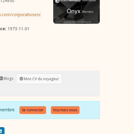
124930
.com/corporativoesc
ce:
1973-11-01
Blogs
Mon CV du voyageur
 ce membre
Se connecter
Inscrivez-vous