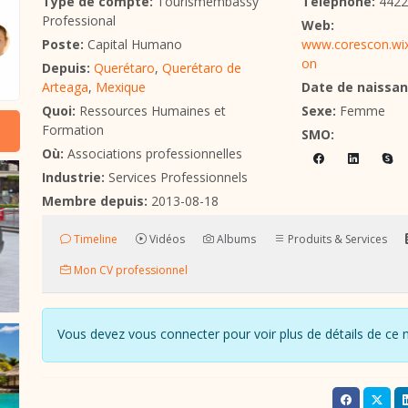
Type de compte:
Tourismembassy
Téléphone:
4422
Professional
Web:
Poste:
Capital Humano
www.corescon.wix
on
Depuis:
Querétaro
,
Querétaro de
Arteaga
,
Mexique
Date de naissan
Quoi:
Ressources Humaines et
Sexe:
Femme
Formation
SMO:
Où:
Associations professionnelles
Industrie:
Services Professionnels
Membre depuis:
2013-08-18
Timeline
Vidéos
Albums
Produits & Services
Mon CV professionnel
Vous devez vous connecter pour voir plus de détails de