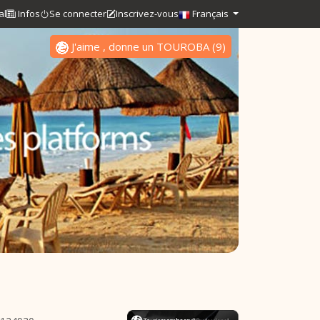
al
Infos
Se connecter
Inscrivez-vous
Français
J'aime , donne un TOUROBA
(
9
)