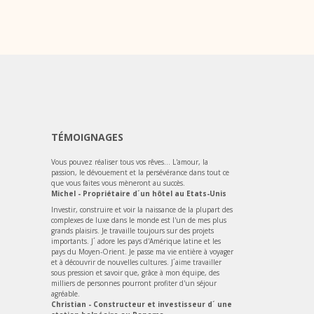
TÉMOIGNAGES
Vous pouvez réaliser tous vos rêves... L'amour, la
passion, le dévouement et la persévérance dans tout ce
que vous faites vous mèneront au succès.
Michel - Propriétaire d´un hôtel au Etats-Unis
Investir, construire et voir la naissance de la plupart des
complexes de luxe dans le monde est l'un de mes plus
grands plaisirs. Je travaille toujours sur des projets
importants. J´ adore les pays d'Amérique latine et les
pays du Moyen-Orient. Je passe ma vie entière à voyager
et à découvrir de nouvelles cultures. J´aime travailler
sous pression et savoir que, grâce à mon équipe, des
milliers de personnes pourront profiter d'un séjour
agréable.
Christian - Constructeur et investisseur d´ une