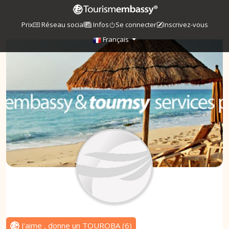
Prix
Réseau social
Infos
Se connecter
Inscrivez-vous
Français
J'aime , donne un TOUROBA
(
6
)