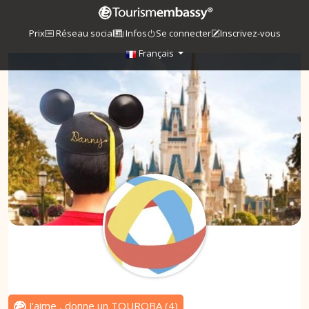
Prix
Réseau social
Infos
Se connecter
Inscrivez-vous
Français
J'aime , donne un TOUROBA
(
4
)