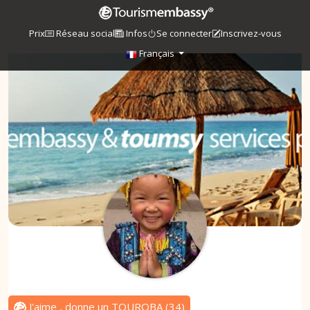
Prix
Réseau social
Infos
Se connecter
Inscrivez-vous
Français
J'aime , donne un TOUROBA
(
34
)