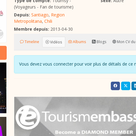
Type de compte:
Toumsy -
Sexe:
Autre
(Voyageurs - Fan de tourisme)
Depuis:
Santiago
,
Region
Metropolitana
,
Chili
Membre depuis:
2013-04-30
Timeline
Albums
Blogs
Mon CV du
Vidéos
Vous devez vous connecter pour voir plus de détails de