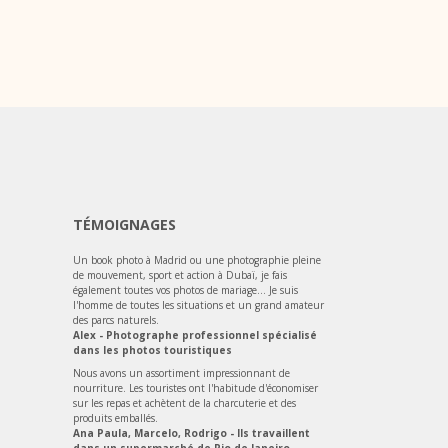
TÉMOIGNAGES
Un book photo à Madrid ou une photographie pleine
de mouvement, sport et action à Dubaï, je fais
également toutes vos photos de mariage... Je suis
l'homme de toutes les situations et un grand amateur
des parcs naturels.
Alex - Photographe professionnel spécialisé
dans les photos touristiques
Nous avons un assortiment impressionnant de
nourriture. Les touristes ont l'habitude d'économiser
sur les repas et achètent de la charcuterie et des
produits emballés.
Ana Paula, Marcelo, Rodrigo - Ils travaillent