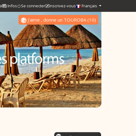
al
Infos
Se connecter
Inscrivez-vous
Français
J'aime , donne un TOUROBA
(
10
)