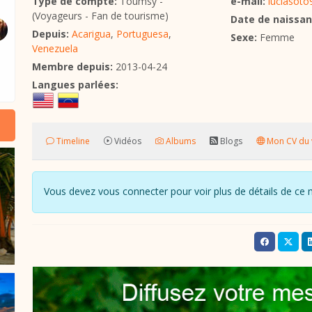
Type de compte:
Toumsy -
e-mail:
luciasot
(Voyageurs - Fan de tourisme)
Date de naissan
Depuis:
Acarigua
,
Portuguesa
,
Sexe:
Femme
Venezuela
Membre depuis:
2013-04-24
Langues parlées:
Timeline
Vidéos
Albums
Blogs
Mon CV du 
Vous devez vous connecter pour voir plus de détails de