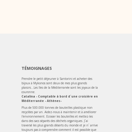
TÉMOIGNAGES
Prendre le petit déjeuner à Santorini et acheter des
bijoux à Mykonos sont deux de mes plus grands
plaisirs...Les îles de la Méditerranée sont les joyaux de la
couronne.
Catalina - Comptable à bord d´une croisière en
Méditerranée - Athènes-
Plus de 500.000 tonnes de bouteilles plastique non
recyclées par an. Aidez-nous à maintenir et à améliorer
l'environnement. Ecraser les bouteilles et mettez-les
dans des sacs séparés des déchets organiques. J´ai
traversé les plus grands déserts du monde et je n´ arrive
toujours pas à comprendre comment il est possible que