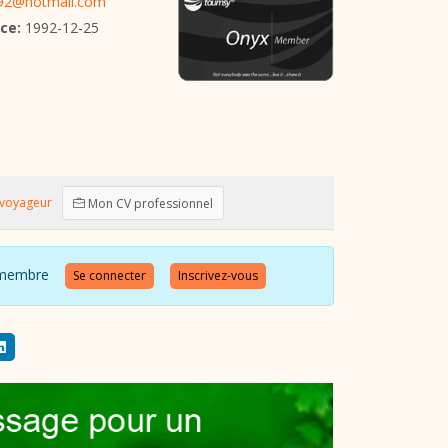
o92@hotmail.com
ce:
1992-12-25
voyageur
Mon CV professionnel
 ce membre
Se connecter
Inscrivez-vous