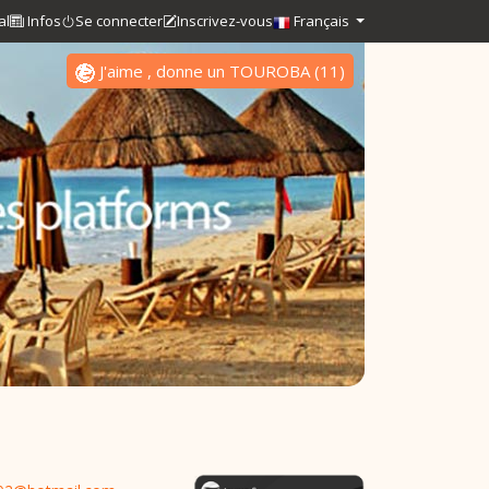
al
Infos
Se connecter
Inscrivez-vous
Français
J'aime , donne un TOUROBA
(
11
)