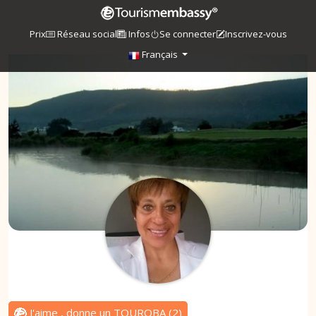
Prix
Réseau social
Infos
Se connecter
Inscrivez-vous
Français
J'aime , donne un TOUROBA
(
2
)