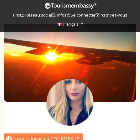
Prix
Réseau social
Infos
Se connecter
Inscrivez-vous
Français
J'aime , donne un TOUROBA
(
7
)