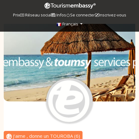
Prix
Réseau social
Infos
Se connecter
Inscrivez-vous
Français
J'aime , donne un TOUROBA
(
6
)