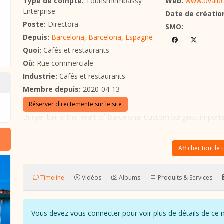
Type de compte:
Tourismembassy
Web:
www.ovalbc
Enterprise
Date de créatio
Poste:
Directora
SMO:
Depuis:
Barcelona
,
Barcelona
,
Espagne
Quoi:
Cafés et restaurants
Où:
Rue commerciale
Industrie:
Cafés et restaurants
Membre depuis:
2020-04-13
Réserver directemente sur le site
Burger bar in the heart of Barcelona. Custom burgers, import
Afficher tout le 
Timeline
Vidéos
Albums
Produits & Services
Vous devez vous connecter pour voir plus de détails de