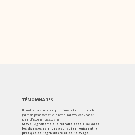
TÉMOIGNAGES
Il n'est jamais trop tard pour faire le tour du monde !
J'ai mon passeport et je le remplirai avec des visas et
plein d'expériences sociales.
Steve - Agronome à la retraite spécialisé dans
les diverses sciences appliquées régissant la
pratique de l'agriculture et de l'élevage