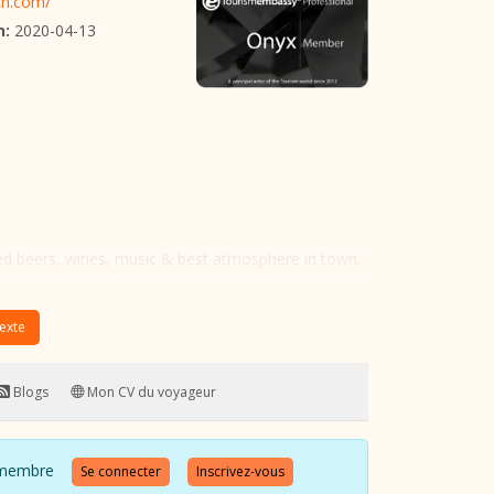
n.com/
n:
2020-04-13
ed beers, wines, music & best atmosphere in town.
texte
Blogs
Mon CV du voyageur
 ce membre
Se connecter
Inscrivez-vous