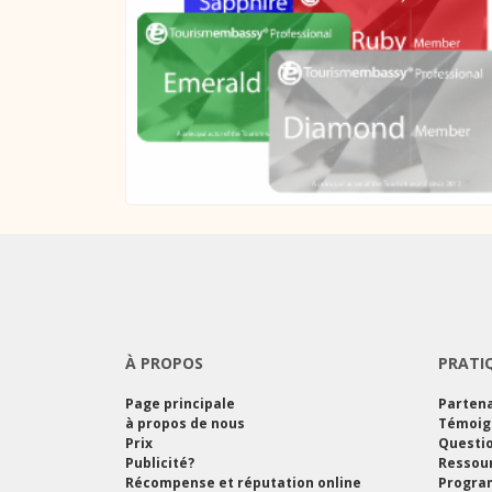
À PROPOS
PRATI
Page principale
Partena
à propos de nous
Témoig
Prix
Questi
Publicité?
Ressou
Récompense et réputation online
Program