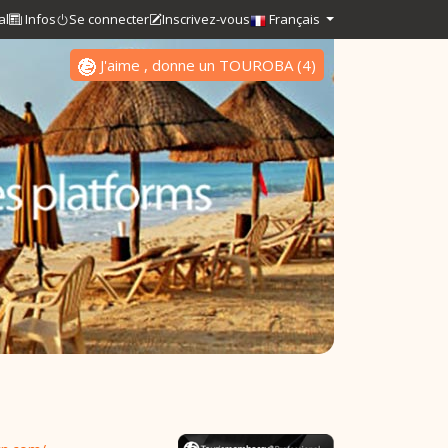
al
Infos
Se connecter
Inscrivez-vous
Français
J'aime , donne un TOUROBA
(
4
)