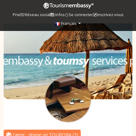
Prix
Réseau social
Infos
Se connecter
Inscrivez-vous
Français
J'aime , donne un TOUROBA
(
3
)