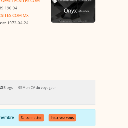
O@SITECSITES.COM
39 190 94
SITES.COM.MX
ce:
1972-04-24
Blogs
Mon CV du voyageur
 ce membre
Se connecter
Inscrivez-vous