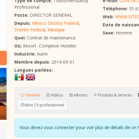
Type de compte:
Tourismembassy
e-mail:
CONTACT
Professional
Téléphone:
55 6
Poste:
DIRECTOR GENERAL
Web:
WWW.SITEC
Depuis:
México Distrito Federal
,
Date de naissan
Distrito Federal
,
Mexique
Sexe:
Homme
Quoi:
Contrat de maintenance
Où:
Resort -Complexe Hotelier
Industrie:
Autre
Membre depuis:
2014-09-01
Langues parlées:
Timeline
Vidéos
Albums
Produits & Services
Mon CV professionnel
Vous devez vous connecter pour voir plus de détails de