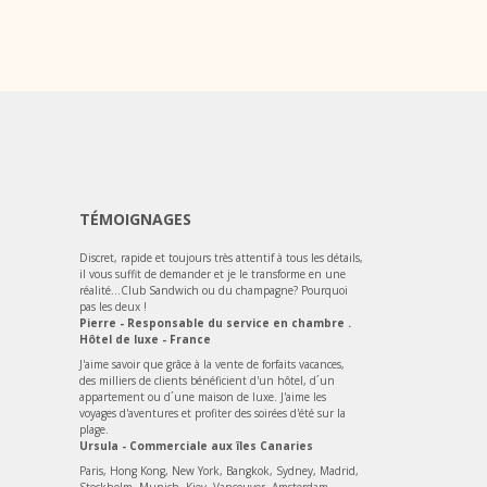
TÉMOIGNAGES
Discret, rapide et toujours très attentif à tous les détails,
il vous suffit de demander et je le transforme en une
réalité...Club Sandwich ou du champagne? Pourquoi
pas les deux !
Pierre - Responsable du service en chambre .
Hôtel de luxe - France
J'aime savoir que grâce à la vente de forfaits vacances,
des milliers de clients bénéficient d'un hôtel, d´un
appartement ou d´une maison de luxe. J'aime les
voyages d'aventures et profiter des soirées d'été sur la
plage.
Ursula - Commerciale aux îles Canaries
Paris, Hong Kong, New York, Bangkok, Sydney, Madrid,
Stockholm, Munich, Kiev, Vancouver, Amsterdam,