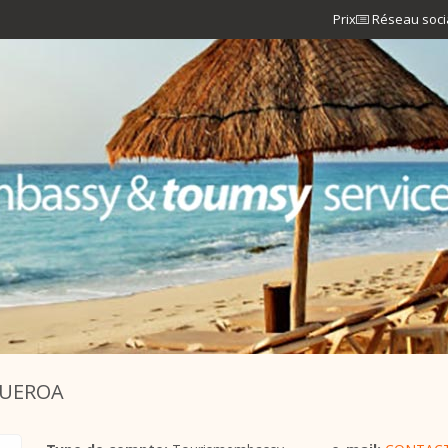
Prix
Réseau soci
GUEROA