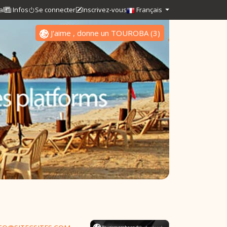
al
Infos
Se connecter
Inscrivez-vous
Français
J'aime , donne un TOUROBA
(
3
)