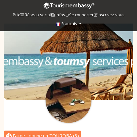
Prix
Réseau social
Infos
Se connecter
Inscrivez-vous
Français
J'aime , donne un TOUROBA
(
3
)