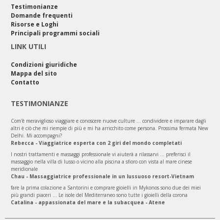
Testimonianze
Domande frequenti
Risorse e Loghi
Principali programmi sociali
LINK UTILI
Condizioni giuridiche
Mappa del sito
Contatto
TESTIMONIANZE
Com'è meraviglioso viaggiare e conoscere nuove culture ... condividere e imparare dagli
altri è ciò che mi riempie di più e mi ha arricchito come persona. Prossima fermata New
Delhi. Mi accompagni?
Rebecca - Viaggiatrice esperta con 2 giri del mondo completati
I nostri trattamenti e massaggi professionale vi aiuterà a rilassarvi ... preferisci il
massaggio nella villa di lusso o vicino alla piscina a sfioro con vista al mare cinese
meridionale
Chau - Massaggiatrice professionale in un lussuoso resort-Vietnam
fare la prima colazione a Santorini e comprare gioielli in Mykonos sono due dei miei
più grandi piaceri ... Le isole del Mediterraneo sono tutte i gioielli della corona
Catalina - appassionata del mare e la subacquea - Atene