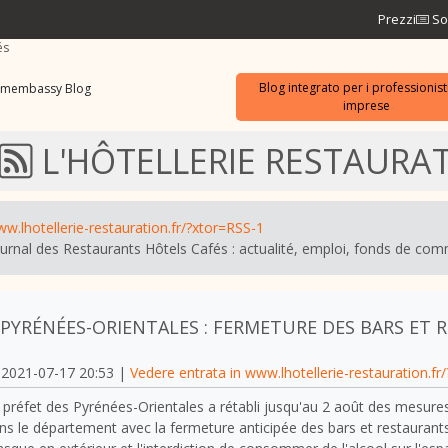
Prezzi
So
és
Blog integrato per i professionisti
smembassy Blog
imprese
L'HÔTELLERIE RESTAURAT
w.lhotellerie-restauration.fr/?xtor=RSS-1
ournal des Restaurants Hôtels Cafés : actualité, emploi, fonds de co
PYRÉNÉES-ORIENTALES : FERMETURE DES BARS ET 
2021-07-17 20:53 |
Vedere entrata in www.lhotellerie-restauration.fr
 préfet des Pyrénées-Orientales a rétabli jusqu'au 2 août des mesures
ns le département avec la fermeture anticipée des bars et restaurants