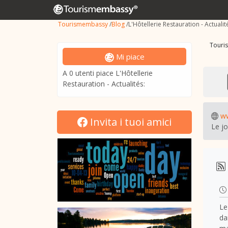
Tourismembassy
/
Blog
/
L'Hôtellerie Restauration - Actualit
Touri
Mi piace
A 0 utenti piace L'Hôtellerie
Restauration - Actualités:
ww
Invita i tuoi amici
Le j
Le
da