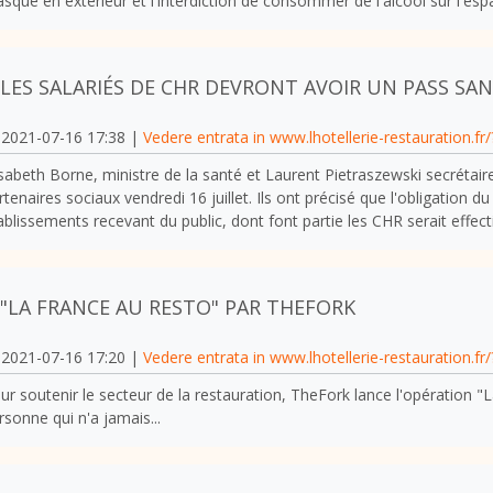
sque en extérieur et l'interdiction de consommer de l'alcool sur l'espa
LES SALARIÉS DE CHR DEVRONT AVOIR UN PASS SAN
2021-07-16 17:38 |
Vedere entrata in www.lhotellerie-restauration.fr
isabeth Borne, ministre de la santé et Laurent Pietraszewski secrétaire
rtenaires sociaux vendredi 16 juillet. Ils ont précisé que l'obligation du
ablissements recevant du public, dont font partie les CHR serait effecti
"LA FRANCE AU RESTO" PAR THEFORK
2021-07-16 17:20 |
Vedere entrata in www.lhotellerie-restauration.fr
ur soutenir le secteur de la restauration, TheFork lance l'opération 
rsonne qui n'a jamais...