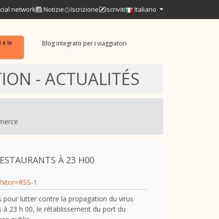
cial network
Notizie
Iscrizione
Iscriviti
Italiano
 e le
Blog integrato per i viaggiatori
ION - ACTUALITÉS
mmerce
RESTAURANTS À 23 H00
/?xtor=RSS-1
 pour lutter contre la propagation du virus
 à 23 h 00, le rétablissement du port du