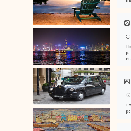
ma
El
pa
ét
Po
pe