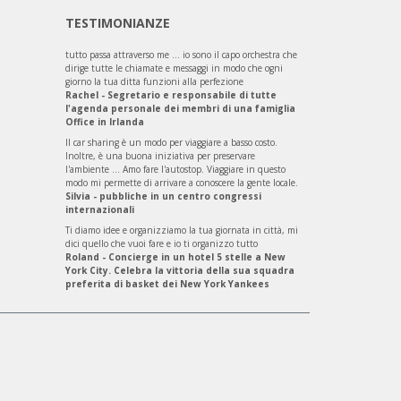
TESTIMONIANZE
tutto passa attraverso me ... io sono il capo orchestra che
dirige tutte le chiamate e messaggi in modo che ogni
giorno la tua ditta funzioni alla perfezione
Rachel - Segretario e responsabile di tutte
l'agenda personale dei membri di una famiglia
Office in Irlanda
Il car sharing è un modo per viaggiare a basso costo.
Inoltre, è una buona iniziativa per preservare
l'ambiente ... Amo fare l'autostop. Viaggiare in questo
modo mi permette di arrivare a conoscere la gente locale.
Silvia - pubbliche in un centro congressi
internazionali
Ti diamo idee e organizziamo la tua giornata in città, mi
dici quello che vuoi fare e io ti organizzo tutto
Roland - Concierge in un hotel 5 stelle a New
York City. Celebra la vittoria della sua squadra
preferita di basket dei New York Yankees