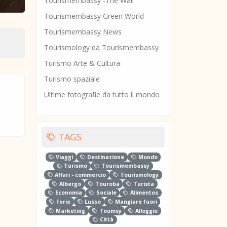
Tourismembassy -The Wall
Tourismembassy Green World
Tourismembassy News
Tourismology da Tourismembassy
Turismo Arte & Cultura
Turismo spaziale
Ultime fotografie da tutto il mondo
TAGS
Viaggi
Destinazione
Mondo
Turismo
Tourismembassy
Affari - commercio
Tourismology
Albergo
Touroba
Turista
Economia
Sociale
Alimentos
Ferie
Lusso
Mangiare fuori
Marketing
Toumsy
Alloggio
Città