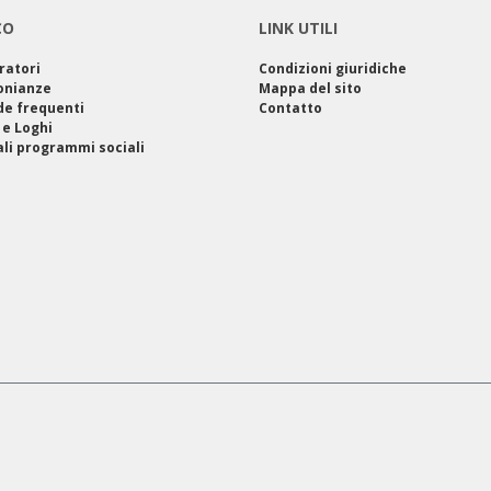
CO
LINK UTILI
ratori
Condizioni giuridiche
onianze
Mappa del sito
e frequenti
Contatto
 e Loghi
ali programmi sociali