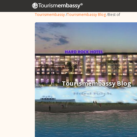
Tourismembassy
/
Tourismembassy Blog
/
Best of
Tourismembassy Blog