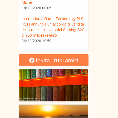
Michelin
14/12/2020 00:05
International Game Technology PLC
(IGT) annuncia un accordo di vendita
del business italiano del Gaming B2C
di 950 milioni di euro
06/12/2020 19:50
Invita i tuoi amici