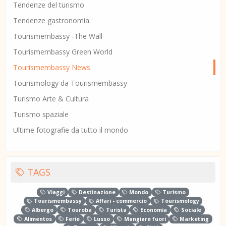
Tendenze del turismo
Tendenze gastronomia
Tourismembassy -The Wall
Tourismembassy Green World
Tourismembassy News
Tourismology da Tourismembassy
Turismo Arte & Cultura
Turismo spaziale
Ultime fotografie da tutto il mondo
TAGS
Viaggi
Destinazione
Mondo
Turismo
Tourismembassy
Affari - commercio
Tourismology
Albergo
Touroba
Turista
Economia
Sociale
Alimentos
Ferie
Lusso
Mangiare fuori
Marketing