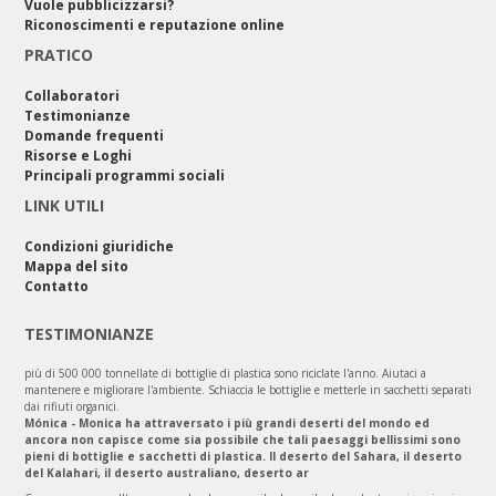
Vuole pubblicizzarsi?
Riconoscimenti e reputazione online
PRATICO
Collaboratori
Testimonianze
Domande frequenti
Risorse e Loghi
Principali programmi sociali
LINK UTILI
Condizioni giuridiche
Mappa del sito
Contatto
TESTIMONIANZE
più di 500 000 tonnellate di bottiglie di plastica sono riciclate l'anno. Aiutaci a
mantenere e migliorare l'ambiente. Schiaccia le bottiglie e metterle in sacchetti separati
dai rifiuti organici.
Mónica - Monica ha attraversato i più grandi deserti del mondo ed
ancora non capisce come sia possibile che tali paesaggi bellissimi sono
pieni di bottiglie e sacchetti di plastica. Il deserto del Sahara, il deserto
del Kalahari, il deserto australiano, deserto ar