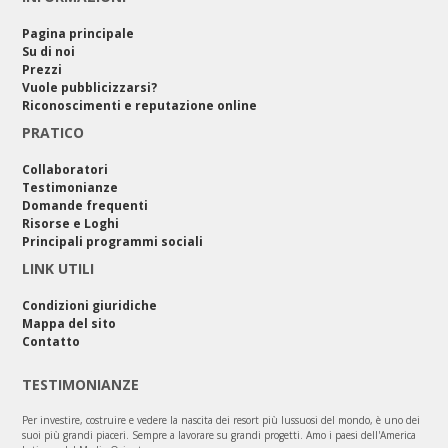
Pagina principale
Su di noi
Prezzi
Vuole pubblicizzarsi?
Riconoscimenti e reputazione online
PRATICO
Collaboratori
Testimonianze
Domande frequenti
Risorse e Loghi
Principali programmi sociali
LINK UTILI
Condizioni giuridiche
Mappa del sito
Contatto
TESTIMONIANZE
Per investire, costruire e vedere la nascita dei resort più lussuosi del mondo, è uno dei
suoi più grandi piaceri. Sempre a lavorare su grandi progetti. Amo i paesi dell'America