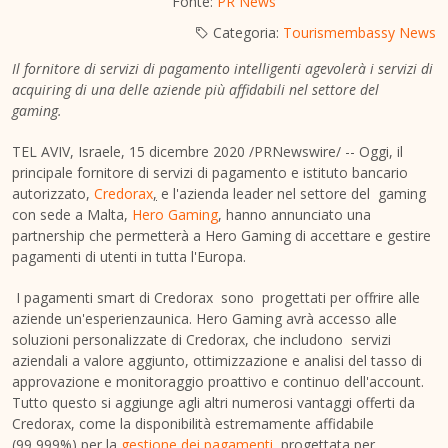
Fonte:
PR News
Categoria:
Tourismembassy News
Il fornitore di servizi di pagamento intelligenti agevolerà i servizi di
acquiring di una delle aziende più affidabili nel settore del
gaming.
TEL AVIV
, Israele, 15 dicembre 2020 /PRNewswire/ -- Oggi, il
principale fornitore di servizi di pagamento e istituto bancario
autorizzato,
Credorax
,
e l'azienda leader nel settore del gaming
con sede a Malta,
Hero Gaming
, hanno annunciato una
partnership che permetterà a Hero Gaming di accettare e gestire
pagamenti di utenti in tutta l'Europa.
I pagamenti smart di Credorax sono progettati per offrire alle
aziende un'esperienzaunica. Hero Gaming avrà accesso alle
soluzioni personalizzate di Credorax, che includono servizi
aziendali a valore aggiunto, ottimizzazione e analisi del tasso di
approvazione e monitoraggio proattivo e continuo dell'account.
Tutto questo si aggiunge agli altri numerosi vantaggi offerti da
Credorax, come la disponibilità estremamente affidabile
(99,999%) per la
gestione dei pagamenti
, progettata per