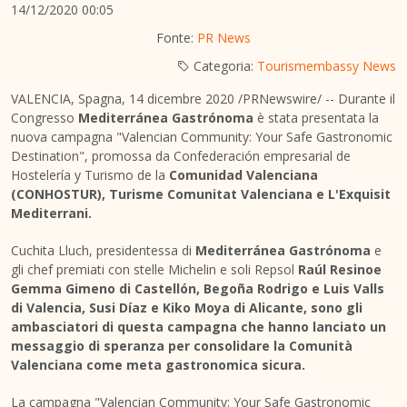
14/12/2020 00:05
Fonte:
PR News
Categoria:
Tourismembassy News
VALENCIA, Spagna, 14 dicembre 2020 /PRNewswire/ -- Durante il
Congresso
Mediterránea Gastrónoma
è stata presentata la
nuova campagna "Valencian Community: Your Safe Gastronomic
Destination", promossa da Confederación empresarial de
Hostelería y Turismo de la
Comunidad Valenciana
(CONHOSTUR), Turisme Comunitat Valenciana e L'Exquisit
Mediterrani.
Cuchita Lluch, presidentessa di
Mediterránea Gastrónoma
e
gli chef premiati con stelle Michelin e soli Repsol
Raúl Resinoe
Gemma Gimeno di Castellón, Begoña Rodrigo e
Luis Valls
di Valencia
, Susi Díaz e
Kiko Moya di Alicante
, sono gli
ambasciatori di questa campagna che hanno lanciato un
messaggio di speranza per consolidare la Comunità
Valenciana come meta gastronomica sicura.
La campagna "Valencian Community: Your Safe Gastronomic