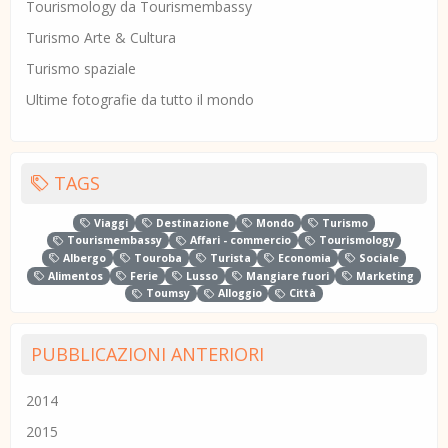
Tourismology da Tourismembassy
Turismo Arte & Cultura
Turismo spaziale
Ultime fotografie da tutto il mondo
TAGS
Viaggi
Destinazione
Mondo
Turismo
Tourismembassy
Affari - commercio
Tourismology
Albergo
Touroba
Turista
Economia
Sociale
Alimentos
Ferie
Lusso
Mangiare fuori
Marketing
Toumsy
Alloggio
Città
PUBBLICAZIONI ANTERIORI
2014
2015