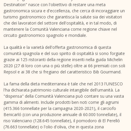
Destination" nasce con l'obiettivo di restare una meta
gastronomica sicura e d'eccellenza, che cerca di incoraggiare un
turismo gastronomico che garantisca la salute sia dei visitatori
che dei lavoratori del settore dell'ospitalità, e in tal modo, di
mantenere la Comunità Valenciana come regione chiave nel
circuito gastronomico spagnolo e mondiale.
La qualità e la varietà dell'offerta gastronomica di questa
comunità spagnola e del suo spirito di ospitalità si sono forgiate
grazie ai 125 ristoranti della regione inseriti nella guida Michelin
2020 (27 di loro con una o più stelle) oltre ai 66 premiati con soli
Repsol e ai 38 che si fregiano del caratteristico Bib Gourmand.
La fama della dieta mediterranea è tale che nel 2013 l'UNESCO
l'ha dichiarata patrimonio culturale intangibile dell'umanità. La
"dispensa" della Comunità Valenciana può contare su una vasta
gamma di alimenti. Include prodotti ben noti come gli agrumi
(415.366 tonnellate per la campagna 2020-2021), il carciofo
Benicarló (con una produzione annuale di 60.000 tonnellate), il
riso Valenciano (128.645 tonnellate), il pomodoro di El Perelló
(76.663 tonnellate) o l'olio d'oliva, che in questa zona