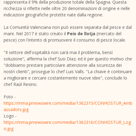
rappresenta il 9% della produzione totale della Spagna. Questa
ricchezza si riflette nelle oltre 20 denominazioni di origine e nelle
indicazioni geografiche protette nate dalla regione.
La Comunità Valenciana non può essere separata dal pesce e dal
mare. Nel 2017 è stato creato il
Peix de llotja
(mercato del
pesce) con l'intento di promuovere il consumo di pesce locale.
"Il settore dell'ospitalità non sarà mai il problema, bensì
soluzione", afferma la chef Susi Díaz; ed è per questo motivo che
"dobbiamo prestare particolare attenzione alla sicurezza dei
nostri clienti", prosegue lo chef
Luis Valls
. "La chiave è continuare
a migliorare e cercare costantemente nuove idee", conclude lo
chef Raúl Resino.
Foto -
https://mma.prnewswire.com/media/1362315/CONHOSTUR_Amb
assadors.jpg
Logo -
https://mma.prnewswire.com/media/1362316/CONHOSTUR_Log
o.jpg