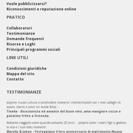
Vuole pubblicizzarsi?
Riconoscimenti e reputazione online
PRATICO
Collaboratori
Testimonianze
Domande frequenti
Risorse e Loghi
Principali programmi sociali
LINK UTILI
Condizioni giuridiche
Mappa del sito
Contatto
TESTIMONIANZE
scoprire nuove culture e condividere momenti indimenticabili con i miei colleghi di
lavoro, clienti e amici mi rende felice ..
Tineke - Ricezionista ed amante del buon vino, ama mangiare cozze e
patatine fritte a Ostenda.
Abbiamo viaggiato come quando avevamo 20 anni... proprio come i nostri figli si godono
la vita e i suoi dolci momenti
Marylin & Johan - festeggiano il loro anniversario di matrimonio-Nuova