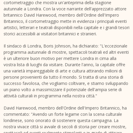
cortometraggio che mostra un'anteprima della stagione
autunnale a Londra. Con la voce narrante dell'apprezzato attore
britannico David Harewood, membro dell'Ordine dell'Impero
Britannico, il cortometraggio mette in evidenza i principali eventi
artistici, letterari e teatrali disponibili nella capitale e i grandi tesori
storici accessibili ai visitatori britannici e stranieri.
Il sindaco di Londra, Boris Johnson, ha dichiarato: "L'eccezionale
programma autunnale di mostre, spettacoli teatrali ed altri eventi
è un ulteriore buon motivo per mettere Londra in cima alla
vostra lista di luoghi da visitare. Durante l'anno, la capitale offre
una varietà impareggiabile di arte e cultura attirando milioni di
persone provenienti da tutto il mondo. Si tratta di una storia di
successo favolosa, che vogliamo coltivare, e stiamo sviluppando
un piano volto a massimizzare il potenziale dell'ampia serie di
attività culturali in programma nella nostra città."
David Harewood, membro dell'Ordine dell'Impero Britannico, ha
commentato: "Avendo un forte legame con la scena culturale
londinese, sono onorato di sostenere questa campagna. La
nostra vivace città si avvale di secoli di storia per creare mostre,
spettacoli ed eventi realmente stimolanti e in grado di attirare