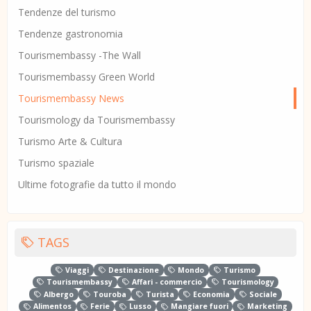
Tendenze del turismo
Tendenze gastronomia
Tourismembassy -The Wall
Tourismembassy Green World
Tourismembassy News
Tourismology da Tourismembassy
Turismo Arte & Cultura
Turismo spaziale
Ultime fotografie da tutto il mondo
TAGS
Viaggi
Destinazione
Mondo
Turismo
Tourismembassy
Affari - commercio
Tourismology
Albergo
Touroba
Turista
Economia
Sociale
Alimentos
Ferie
Lusso
Mangiare fuori
Marketing