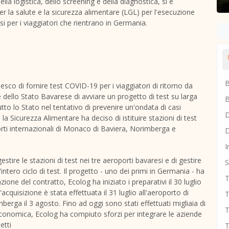
ella logistica, dello screening e della diagnostica, si è
per la salute e la sicurezza alimentare (LGL) per l'esecuzione
i per i viaggiatori che rientrano in Germania.
B
esco di fornire test COVID-19 per i viaggiatori di ritorno da
 dello Stato Bavarese di avviare un progetto di test su larga
B
tutto lo Stato nel tentativo di prevenire un'ondata di casi
D
la Sicurezza Alimentare ha deciso di istituire stazioni di test
ti internazionali di
Monaco
di Baviera, Norimberga e
D
I
stire le stazioni di test nei tre aeroporti bavaresi e di gestire
S
 l'intero ciclo di test. Il progetto - uno dei primi in Germania - ha
T
ne del contratto, Ecolog ha iniziato i preparativi il 30 luglio
acquisizione è stata effettuata il 31 luglio all'aeroporto di
T
berga il 3 agosto. Fino ad oggi sono stati effettuati migliaia di
T
à economica, Ecolog ha compiuto sforzi per integrare le aziende
etti
T