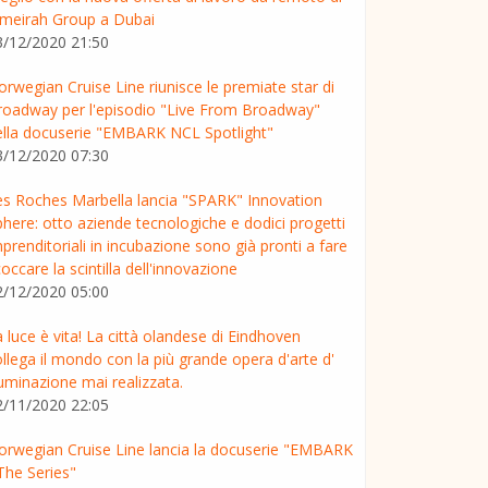
umeirah Group a Dubai
3/12/2020 21:50
rwegian Cruise Line riunisce le premiate star di
roadway per l'episodio "Live From Broadway"
ella docuserie "EMBARK NCL Spotlight"
3/12/2020 07:30
es Roches Marbella lancia "SPARK" Innovation
here: otto aziende tecnologiche e dodici progetti
prenditoriali in incubazione sono già pronti a fare
occare la scintilla dell'innovazione
2/12/2020 05:00
 luce è vita! La città olandese di Eindhoven
llega il mondo con la più grande opera d'arte d'
luminazione mai realizzata.
2/11/2020 22:05
orwegian Cruise Line lancia la docuserie "EMBARK
The Series"