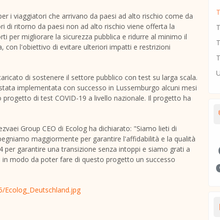
er i viaggiatori che arrivano da paesi ad alto rischio come da
i di ritorno da paesi non ad alto rischio viene offerta la
T
rti per migliorare la sicurezza pubblica e ridurre al minimo il
T
con l'obiettivo di evitare ulteriori impatti e restrizioni
T
U
aricato di sostenere il settore pubblico con test su larga scala.
 è stata implementata con successo in Lussemburgo alcuni mesi
o progetto di test COVID-19 a livello nazionale. Il progetto ha
Vezvaei Group CEO
di Ecolog
ha dichiarato: "Siamo lieti di
pegniamo maggiormente per garantire l'affidabilità e la qualità
24 per garantire una transizione senza intoppi e siamo grati a
one, in modo da poter fare di questo progetto un successo
/Ecolog_Deutschland.jpg