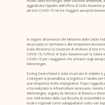
mobili, della tecnologia, delle soluzioni ambientali, d
aggiudicata l'appalto dall'Ufficio di Stato bavarese 
dei test COVID-19 nei tre maggiori aeroporti bavares
In seguito all'annuncio del Ministero della Salute ted
alcuni paesi in Germania e alla tempestiva decisione
scala attraverso la creazione di strutture di test in 
COVID-19, l'Ufficio di Stato Bavarese per la Salute e 
COVID-19 per i viaggiatori che arrivano negli aeropor
Memmingen.
Ecolog Deutschland è stata incaricata di stabilire e ge
e integrare la preanalitica, la logistica e l'analisi per
una tempistica molto impegnativa. Dopo l'aggiudicazio
e ha realizzato le infrastrutture necessarie, mentre l'
Memmingen, seguita da
Monaco
di Baviera e Norim
test. Nell'ambito della sua filosofia di sostenibilit
locali e regionali come subappaltatori sotto vari asp