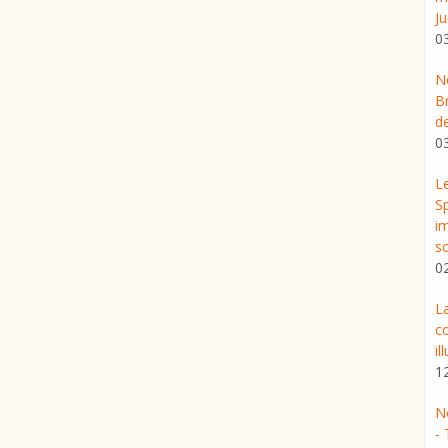
J
0
No
B
d
0
L
Sp
im
sc
0
La
co
il
1
N
- 