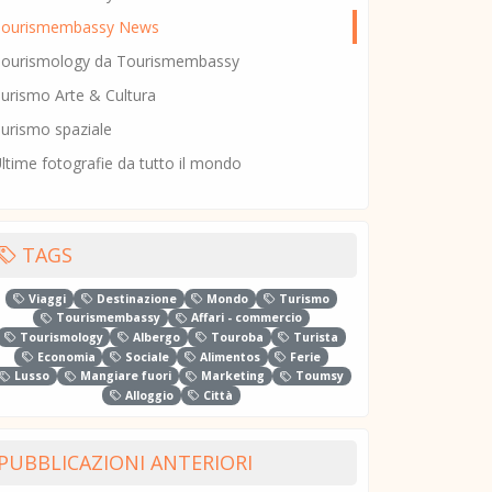
Tourismembassy News
ourismology da Tourismembassy
urismo Arte & Cultura
urismo spaziale
ltime fotografie da tutto il mondo
TAGS
Viaggi
Destinazione
Mondo
Turismo
Tourismembassy
Affari - commercio
Tourismology
Albergo
Touroba
Turista
Economia
Sociale
Alimentos
Ferie
Lusso
Mangiare fuori
Marketing
Toumsy
Alloggio
Città
PUBBLICAZIONI ANTERIORI