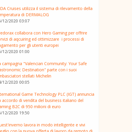
DA Cruises utilizza il sistema di rilevamento della
emperatura di DERMALOG
6/12/2020 03:07
redorax collabora con Hero Gaming per offrire
rvizi di aqcuiring ed ottimizzare i processi di
agamento per gli utenti europei
5/12/2020 01:00
a campagna "Valencian Community: Your Safe
astronomic Destination" parte con i suoi
basciatori stellati Michelin
4/12/2020 00:05
nternational Game Technology PLC (IGT) annuncia
 accordo di vendita del business italiano del
aming B2C di 950 milioni di euro
6/12/2020 19:50
est'inverno lavora in modo intelligente e vivi
eglio con la nuova offerta di lavoro da remoto di