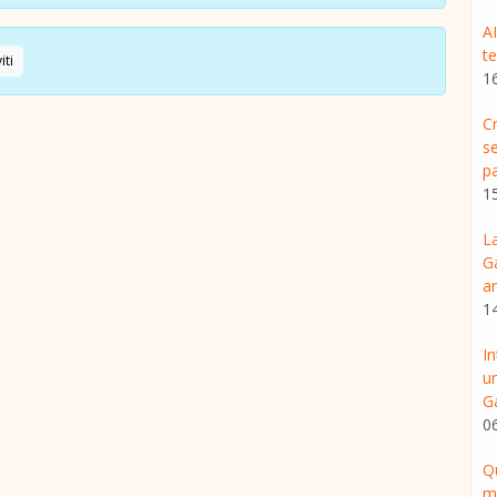
AI
t
iti
1
C
se
p
1
L
G
am
1
I
un
G
0
Qu
m