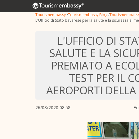
Tourismembassy
/
Tourismembassy Blog
/
Tourismembass
L'Ufficio di Stato bavarese per la salute e la sicurezza ali
L'UFFICIO DI ST
SALUTE E LA SIC
PREMIATO A ECOL
TEST PER IL C
AEROPORTI DELLA 
26/08/2020 08:58
Fo