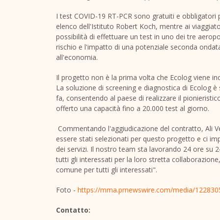
I test COVID-19 RT-PCR sono gratuiti e obbligatori p
elenco dell'Istituto Robert Koch, mentre ai viaggiator
possibilità di effettuare un test in uno dei tre aeropo
rischio e l'impatto di una potenziale seconda ondata, 
all'economia.
Il progetto non è la prima volta che Ecolog viene inc
La soluzione di screening e diagnostica di Ecolog
fa, consentendo al paese di realizzare il pionieristic
offerto una capacità fino a 20.000 test al giorno.
Commentando l'aggiudicazione del contratto, Ali 
essere stati selezionati per questo progetto e ci im
dei servizi. Il nostro team sta lavorando 24 ore su 
tutti gli interessati per la loro stretta collaborazi
comune per tutti gli interessati".
Foto -
https://mma.prnewswire.com/media/1228305
Contatto: