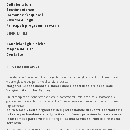
Collaboratori
Testimonianze
Domande frequenti
Risorse e Loghi
Principali programmi sociali
LINK UTILI
Condizioni giuridiche
Mappa del sito
Contatto
TESTIMONIANZE
Ti aiutiamo a finanziare i tuoi progetti... siamo i tuoi migliori alleati... abbiamo una
visione globale che poniamo al servizio locale...
Margaret - Appassionato di immersioni e pesci di colore delle Isole
Vergini britanniche. Sydney
I miei compleanni sono sempre pieni di sorprese ed i miei amici se la spassono alla
grande. Per godere di un'altra festa il più breve possibile, spero che quest'anno passi
rapidamente.
Keira & Gael - Keira organizzatrice professionale di eventi, specializzata
in feste per bambini e sua figlia Gael .... L'anno prossimo lo celebreremo
in un famoso parco vicino a Parigi ... Suona familiare? Non lo dire è una
sorpresa ...
Ballare non-stop dall'apertura fino alla chiusura ... Ibiza è un paradiso per tutti gli