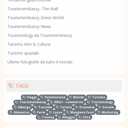
Tourismembassy -The Wall
Tourismembassy Green World
Tourismembassy News
Tourismology da Tourismembassy
Turismo Arte & Cultura
Turismo spaziale
Ultime fotografie da tutto il mondo
TAGS
Viaggi
Destinazione
Mondo
Turismo
Tourismembassy
Affari - commercio
Tourismology
Albergo
Touroba
Turista
Economia
Sociale
Alimentos
Ferie
Lusso
Mangiare fuori
Marketing
Toumsy
Alloggio
Città