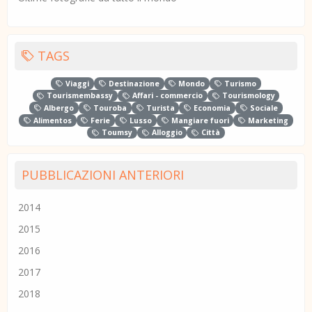
TAGS
Viaggi
Destinazione
Mondo
Turismo
Tourismembassy
Affari - commercio
Tourismology
Albergo
Touroba
Turista
Economia
Sociale
Alimentos
Ferie
Lusso
Mangiare fuori
Marketing
Toumsy
Alloggio
Città
PUBBLICAZIONI ANTERIORI
2014
2015
2016
2017
2018