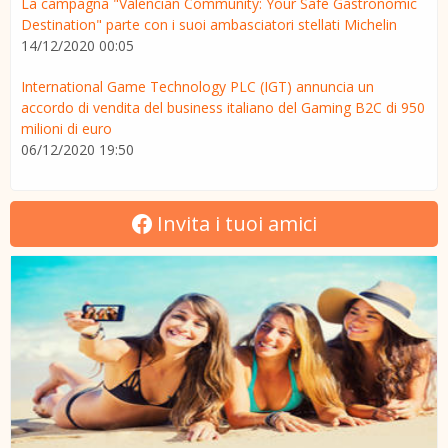
La campagna "Valencian Community: Your Safe Gastronomic
Destination" parte con i suoi ambasciatori stellati Michelin
14/12/2020 00:05
International Game Technology PLC (IGT) annuncia un
accordo di vendita del business italiano del Gaming B2C di 950
milioni di euro
06/12/2020 19:50
Invita i tuoi amici