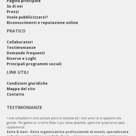
Pagina principale
Su di noi
Prezzi
Vuole pubblicizzarsi?
Riconoscimenti e reputazione online
PRATICO
Collaboratori
Testimonianze
Domande frequenti
Risorse e Loghi
Principali programmi sociali
LINK UTILI
Condizioni giuridiche
Mappa del sito
Contatto
TESTIMONIANZE
I miei compleanni sono sempre pieni di sorprese ed i miei amici se la spassono alla
grande. Per godere di un'altra festa il più breve possibile, spero che quest'anno passi
rapidamente.
Keira & Gael - Keira organizzatrice professionale di eventi, specializzata