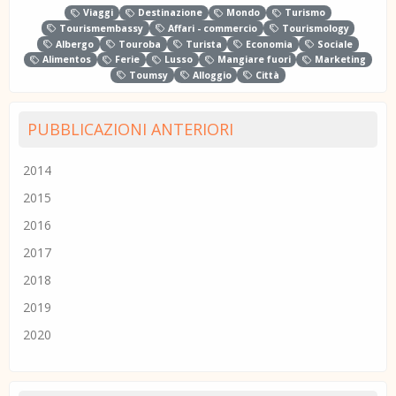
Viaggi
Destinazione
Mondo
Turismo
Tourismembassy
Affari - commercio
Tourismology
Albergo
Touroba
Turista
Economia
Sociale
Alimentos
Ferie
Lusso
Mangiare fuori
Marketing
Toumsy
Alloggio
Città
PUBBLICAZIONI ANTERIORI
2014
2015
2016
2017
2018
2019
2020