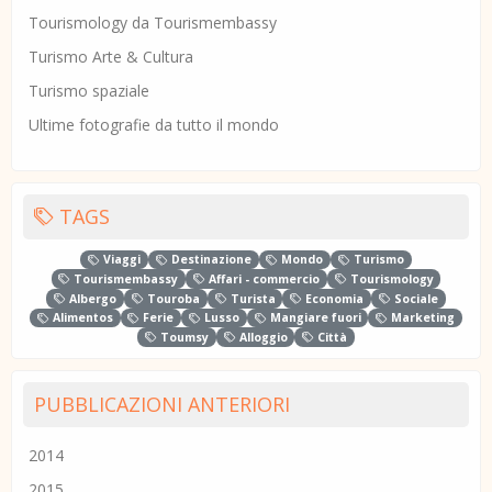
Tourismology da Tourismembassy
Turismo Arte & Cultura
Turismo spaziale
Ultime fotografie da tutto il mondo
TAGS
Viaggi
Destinazione
Mondo
Turismo
Tourismembassy
Affari - commercio
Tourismology
Albergo
Touroba
Turista
Economia
Sociale
Alimentos
Ferie
Lusso
Mangiare fuori
Marketing
Toumsy
Alloggio
Città
PUBBLICAZIONI ANTERIORI
2014
2015