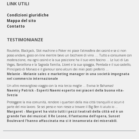
LINK UTILI
Condizioni giuridiche
Mappa del sito
Contatto
TESTIMONIANZE
Roulette, Blackjack, Slot machine o Poker mi piace l'atmosfera dei casinò e se ci non
posso andare, gioco on-line mentre bevo un bicchiere di vino .... Tutto a consumare con
moderazione, ma ogni casinò e la sua posizione ha il suo vero fascino ... Le luci di Las
Vegas, Barcellona e la Sagrada Familia, Lloret e la sua spiaggia, Perelada e il suo castello,
Principato di Monaco e il glamour sono alcuni dei miei posti preferiti ...
Melanie - Melanie sales e marketing manager in una società impegnata
nel commercio internazionale
Un altro meraviglioso viaggio con la mia terza moglie ... Evviva le Bahamas!
Naemi y Patrick - Esperti Naemi esperto nei piaceri della buona vita-
Svezia
Proteggere la mia comunità, rendere i quartieri della mia città tranquilli e sicuri è
parte del mio lavoro. Se sei perso e non riesce a trovare il Big Ben ti aiuto io ...
Margaret - Margaret ha visto tutti i pezzi teatrali della città ed è un
grande fan dei musical. Il Re Leone, Il fantasma dell'opera, Sunset
Boulevard l'hanno affascinata ma si è innamorata dei miserabili.