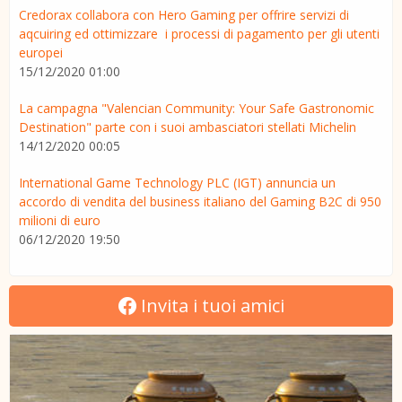
Credorax collabora con Hero Gaming per offrire servizi di
aqcuiring ed ottimizzare i processi di pagamento per gli utenti
europei
15/12/2020 01:00
La campagna "Valencian Community: Your Safe Gastronomic
Destination" parte con i suoi ambasciatori stellati Michelin
14/12/2020 00:05
International Game Technology PLC (IGT) annuncia un
accordo di vendita del business italiano del Gaming B2C di 950
milioni di euro
06/12/2020 19:50
Invita i tuoi amici