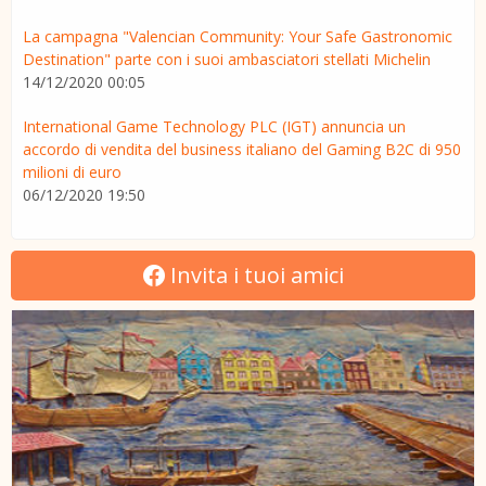
La campagna "Valencian Community: Your Safe Gastronomic
Destination" parte con i suoi ambasciatori stellati Michelin
14/12/2020 00:05
International Game Technology PLC (IGT) annuncia un
accordo di vendita del business italiano del Gaming B2C di 950
milioni di euro
06/12/2020 19:50
Invita i tuoi amici