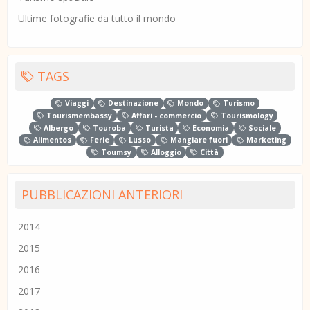
Ultime fotografie da tutto il mondo
TAGS
Viaggi
Destinazione
Mondo
Turismo
Tourismembassy
Affari - commercio
Tourismology
Albergo
Touroba
Turista
Economia
Sociale
Alimentos
Ferie
Lusso
Mangiare fuori
Marketing
Toumsy
Alloggio
Città
PUBBLICAZIONI ANTERIORI
2014
2015
2016
2017