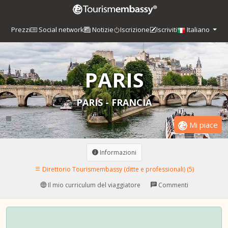
Prezzi
Social network
Notizie
Iscrizione
Iscriviti
Italiano
PARIS
PARIS - FRANCIA
Mi piace
Informazioni
Direttorio Tourismembassy (ditte e professionali) (5)
Il mio curriculum del viaggiatore
Commenti