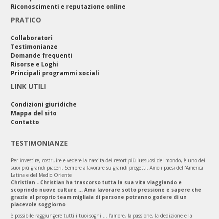
Riconoscimenti e reputazione online
PRATICO
Collaboratori
Testimonianze
Domande frequenti
Risorse e Loghi
Principali programmi sociali
LINK UTILI
Condizioni giuridiche
Mappa del sito
Contatto
TESTIMONIANZE
Per investire, costruire e vedere la nascita dei resort più lussuosi del mondo, è uno dei
suoi più grandi piaceri. Sempre a lavorare su grandi progetti. Amo i paesi dell'America
Latina e del Medio Oriente
Christian - Christian ha trascorso tutta la sua vita viaggiando e
scoprindo nuove culture ... Ama lavorare sotto pressione e sapere che
grazie al proprio team migliaia di persone potranno godere di un
piacevole soggiorno
è possibile raggiungere tutti i tuoi sogni ... l'amore, la passione, la dedizione e la