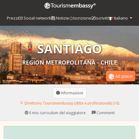
Prezzi
Social network
Notizie
Iscrizione
Iscriviti
Italiano
SANTIAGO
REGION METROPOLITANA - CHILE
Mi piace
Informazioni
Direttorio Tourismembassy (ditte e professionali) (10)
Il mio curriculum del viaggiatore
Commenti