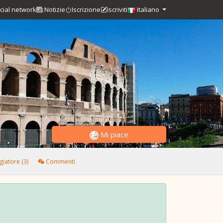
cial network
Notizie
Iscrizione
Iscriviti
Italiano
Mi piace
giatore (3)
Commenti