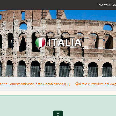
Prezzi
So
ITALIA
torio Tourismembassy (ditte e professionali) (8)
Il mio curriculum del viag