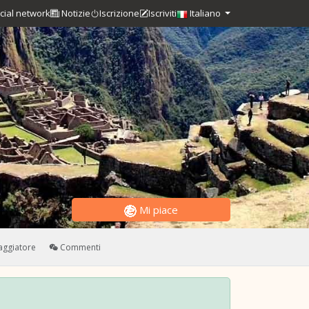
cial network
Notizie
Iscrizione
Iscriviti
Italiano
Mi piace
iaggiatore
Commenti