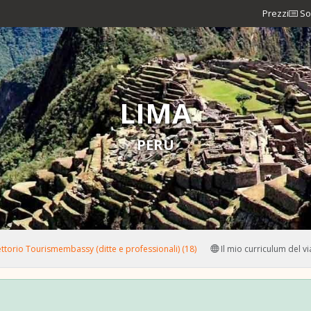
Prezzi
So
LIMA
PERÙ
ttorio Tourismembassy (ditte e professionali) (18)
Il mio curriculum del v