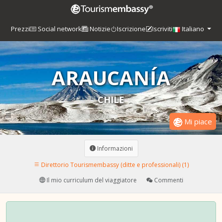
Prezzi
Social network
Notizie
Iscrizione
Iscriviti
Italiano
ARAUCANÍA
CHILE
Mi piace
Informazioni
Direttorio Tourismembassy (ditte e professionali) (1)
Il mio curriculum del viaggiatore
Commenti