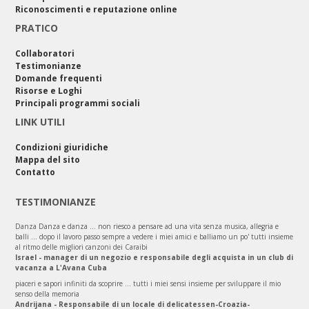
Riconoscimenti e reputazione online
PRATICO
Collaboratori
Testimonianze
Domande frequenti
Risorse e Loghi
Principali programmi sociali
LINK UTILI
Condizioni giuridiche
Mappa del sito
Contatto
TESTIMONIANZE
Danza Danza e danza ... non riesco a pensare ad una vita senza musica, allegria e
balli ... dopo il lavoro passo sempre a vedere i miei amici e balliamo un po' tutti insieme
al ritmo delle migliori canzoni dei Caraibi
Israel - manager di un negozio e responsabile degli acquista in un club di
vacanza a L'Avana Cuba
piaceri e sapori infiniti da scoprire ... tutti i miei sensi insieme per sviluppare il mio
senso della memoria
Andrijana - Responsabile di un locale di delicatessen-Croazia-