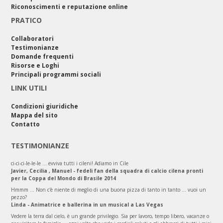
Riconoscimenti e reputazione online
PRATICO
Collaboratori
Testimonianze
Domande frequenti
Risorse e Loghi
Principali programmi sociali
LINK UTILI
Condizioni giuridiche
Mappa del sito
Contatto
TESTIMONIANZE
ci-ci-ci-le-le-le ... evviva tutti i cileni! Adiamo in Cile
Javier, Cecilia , Manuel - fedeli fan della squadra di calcio cilena pronti
per la Coppa del Mondo di Brasile 2014
Hmmm ... Non c'è niente di meglio di una buona pizza di tanto in tanto ... vuoi un
pezzo?
Linda - Animatrice e ballerina in un musical a Las Vegas
Vedere la terra dal cielo, è un grande privilegio. Sia per lavoro, tempo libero, vacanze o