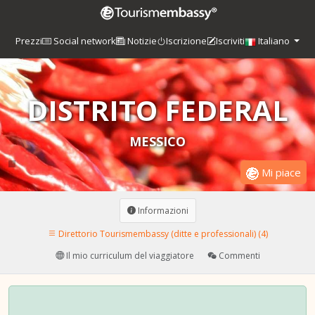
Prezzi
Social network
Notizie
Iscrizione
Iscriviti
Italiano
DISTRITO FEDERAL
MESSICO
Mi piace
Informazioni
Direttorio Tourismembassy (ditte e professionali) (4)
Il mio curriculum del viaggiatore
Commenti