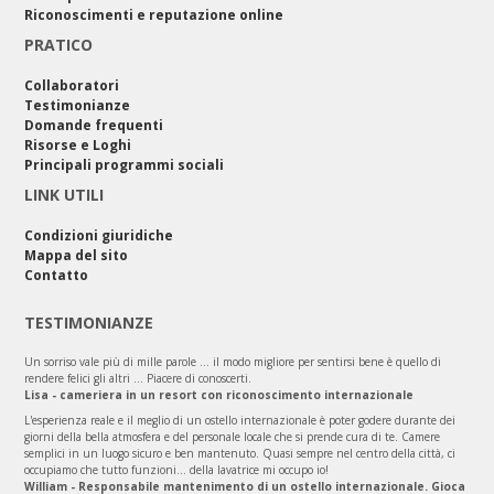
Riconoscimenti e reputazione online
PRATICO
Collaboratori
Testimonianze
Domande frequenti
Risorse e Loghi
Principali programmi sociali
LINK UTILI
Condizioni giuridiche
Mappa del sito
Contatto
TESTIMONIANZE
Un sorriso vale più di mille parole ... il modo migliore per sentirsi bene è quello di
rendere felici gli altri ... Piacere di conoscerti.
Lisa - cameriera in un resort con riconoscimento internazionale
L'esperienza reale e il meglio di un ostello internazionale è poter godere durante dei
giorni della bella atmosfera e del personale locale che si prende cura di te. Camere
semplici in un luogo sicuro e ben mantenuto. Quasi sempre nel centro della città, ci
occupiamo che tutto funzioni... della lavatrice mi occupo io!
William - Responsabile mantenimento di un ostello internazionale. Gioca