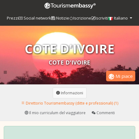
Prezzi
Social network
Notizie
Iscrizione
Iscriviti
Italiano
COTE D'IVOIRE
COTE D'IVOIRE
Mi piace
Informazioni
Direttorio Tourismembassy (ditte e professionali) (1)
Il mio curriculum del viaggiatore
Commenti