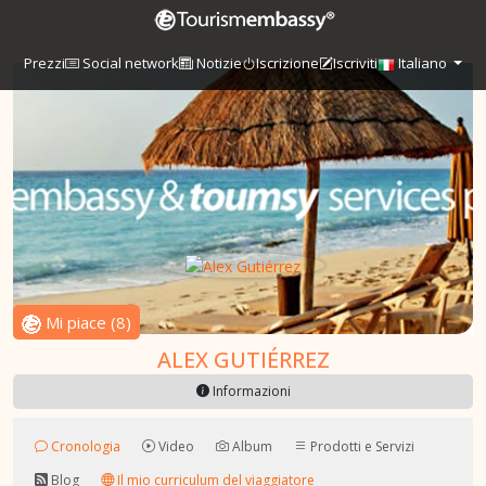
Prezzi
Social network
Notizie
Iscrizione
Iscriviti
Italiano
Mi piace
(
8
)
ALEX GUTIÉRREZ
Informazioni
Cronologia
Video
Album
Prodotti e Servizi
Blog
Il mio curriculum del viaggiatore