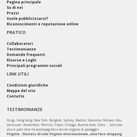
Pagina principale
Su di noi
Prezzi
Vuole pubblicizzarsi?
Riconoscimenti e reputazione online
PRATICO
Collaboratori
Testimonianze
Domande frequenti
Risorse e Loghi
Principali programmi sociali
LINK UTILI
Condizioni giuridiche
Mappa del sito
Contatto
TESTIMONIANZE
Parigi, Hong Kong, New York, Bangkok, Sydney, Madrid, Stoccolma, Monaco, Kiev,
Vancouver, Amsterdam, Pechino, Tripoli, Chicago, Buenos Aires, Doha ... sono solo
alcuni posti dove ho accompagnato e servito migliaia di passeggeri
Virginie - Hostess di volo Virginie-internazionale, ama fare shopping