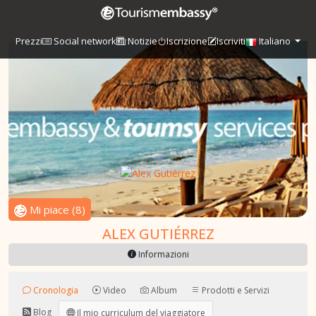
Prezzi
Social network
Notizie
Iscrizione
Iscriviti
Italiano
Mi piace
(
8
)
ALEX GUTIÉRREZ
Informazioni
Cronologia
Video
Album
Prodotti e Servizi
Blog
Il mio curriculum del viaggiatore