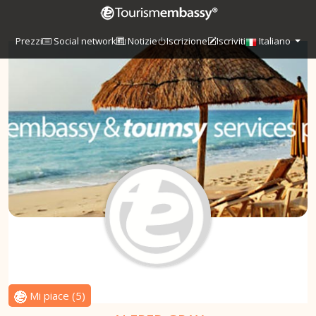
Prezzi
Social network
Notizie
Iscrizione
Iscriviti
Italiano
Mi piace
(
5
)