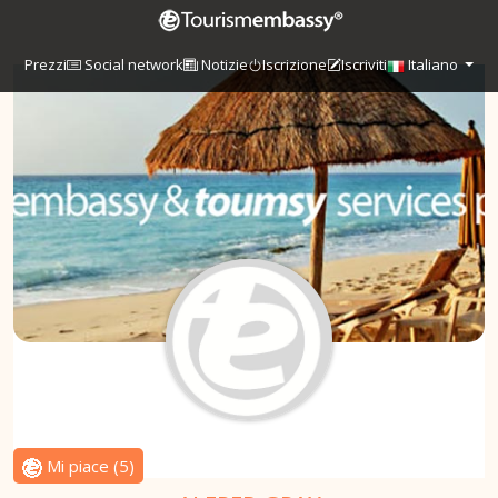
Prezzi
Social network
Notizie
Iscrizione
Iscriviti
Italiano
Mi piace
(
5
)