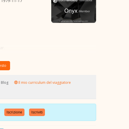
1979-11-17
ar.
testo
Blog
Il mio curriculum del viaggiatore
nte
Iscrizione
Iscriviti