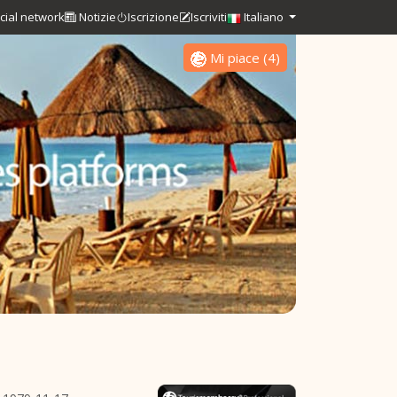
cial network
Notizie
Iscrizione
Iscriviti
Italiano
Mi piace
(
4
)