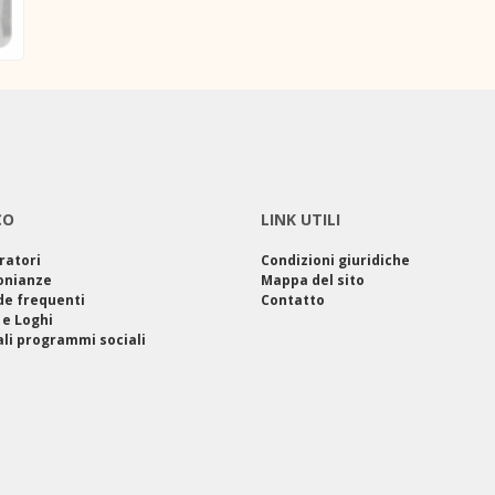
CO
LINK UTILI
ratori
Condizioni giuridiche
onianze
Mappa del sito
e frequenti
Contatto
 e Loghi
ali programmi sociali