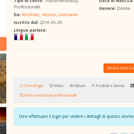
Tipo di conto:
Tourismembassy
Data di Nascita:
Professionale
Genere:
Donna
Da:
Kirchhain
,
Hessen
,
Germania
Iscritto dal:
2016-05-20
Lingue parlate:
Ho diverse esperienze nel settore Alberghiero, Ristorazione, B
Mostra tutto il 
Cronologia
Video
Album
Prodotti e Servizi
Il mio curriculum professionale
Devi effettuare il login per vedere i dettagli di questo ute