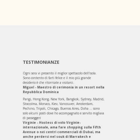
TESTIMONIANZE
Ogni sera vi presento il miglior spettacolo dell'isola.
Sono contento di farti felice e il mio più grande
desiderio è che ritorniate a visitarci.
Miguel - Maestro di cerimonia in un resort nella
Repubblica Dominica
Parigi, Hong Kong, New York, Bangkok, Sydney, Madrid,
Stoccolma, Monaco, Kiev, Vancouver, Amsterdam,
Pechino, Tripoli, Chicago, Buenos Aires, Doha ... sono
solo alcuni posti dove ho accompagnato e servito migliaia
di passeggeri
Virginie - Hostess di volo Virginie-
internazionale, ama fare shopping sulla Fifth
Avenue o nei centri commerciali di Dubai, ma
anche perdersi nel souk di Marrakech e