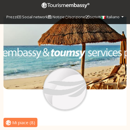
Prezzi
Social network
Notizie
Iscrizione
Iscriviti
Italiano
Mi piace
(
8
)