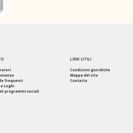
CO
LINK UTILI
ratori
Condizioni giuridiche
onianze
Mappa del sito
e frequenti
Contatto
 e Loghi
ali programmi sociali