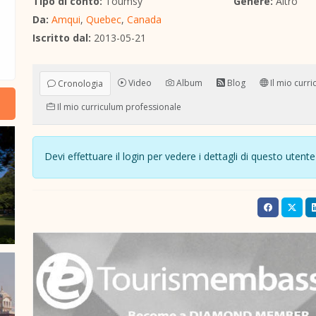
Tipo di conto:
Toumsy
Genere:
Altro
Da:
Amqui
,
Quebec
,
Canada
Iscritto dal:
2013-05-21
Video
Album
Blog
Il mio curri
Cronologia
Il mio curriculum professionale
Devi effettuare il login per vedere i dettagli di questo ute