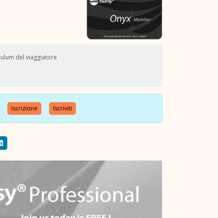
culum del viaggiatore
nte
Iscrizione
Iscriviti