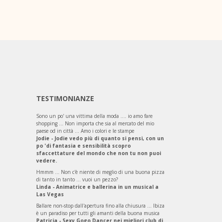
TESTIMONIANZE
Sono un po' una vittima della moda .... io amo fare
shopping ... Non importa che sia al mercato del mio
paese od in città ... Amo i colori e le stampe
Jodie - Jodie vedo più di quanto si pensi, con un
po 'di fantasia e sensibilità scopro
sfaccettature del mondo che non tu non puoi
vedere.
Hmmm ... Non c'è niente di meglio di una buona pizza
di tanto in tanto ... vuoi un pezzo?
Linda - Animatrice e ballerina in un musical a
Las Vegas
Ballare non-stop dall'apertura fino alla chiusura ... Ibiza
è un paradiso per tutti gli amanti della buona musica
Patricia - Sexy Gogo Dancer nei migliori club di