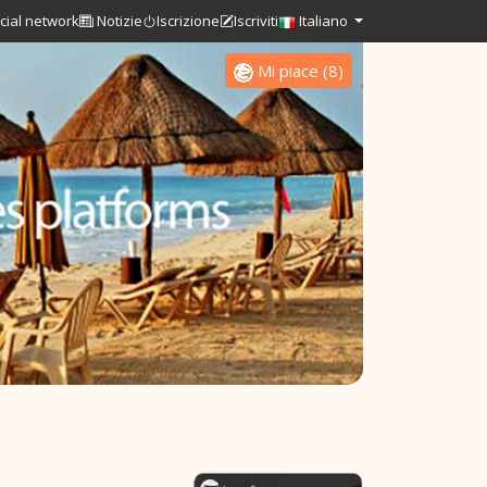
cial network
Notizie
Iscrizione
Iscriviti
Italiano
Mi piace
(
8
)