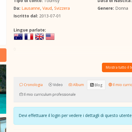
Tipo di conto:
Toumsy
Data di Nascita:
Da:
Lausanne
,
Vaud
,
Svizzera
Genere:
Donna
Iscritto dal:
2013-07-01
Lingue parlate:
0
Mostra tutto il 
Cronologia
Video
Album
Il mio curri
Blog
Il mio curriculum professionale
Devi effettuare il login per vedere i dettagli di questo ute