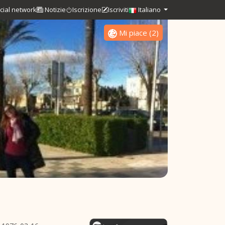
cial network
Notizie
Iscrizione
Iscriviti
Italiano
Mi piace
(
2
)