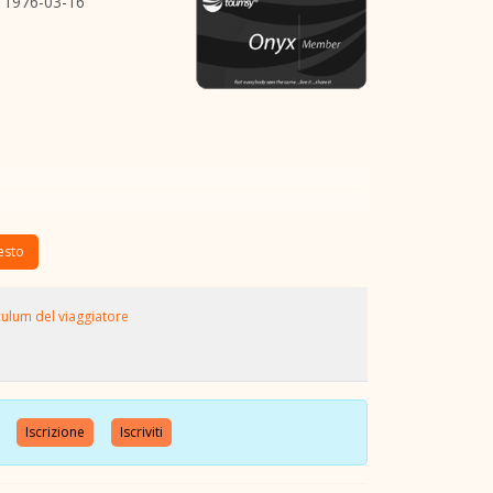
1976-03-16
testo
culum del viaggiatore
nte
Iscrizione
Iscriviti