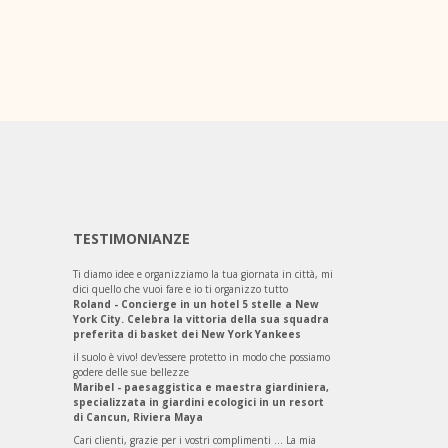
TESTIMONIANZE
Ti diamo idee e organizziamo la tua giornata in città, mi
dici quello che vuoi fare e io ti organizzo tutto
Roland - Concierge in un hotel 5 stelle a New
York City. Celebra la vittoria della sua squadra
preferita di basket dei New York Yankees
il suolo è vivo! dev'essere protetto in modo che possiamo
godere delle sue bellezze
Maribel - paesaggistica e maestra giardiniera,
specializzata in giardini ecologici in un resort
di Cancun, Riviera Maya
Cari clienti, grazie per i vostri complimenti ... La mia